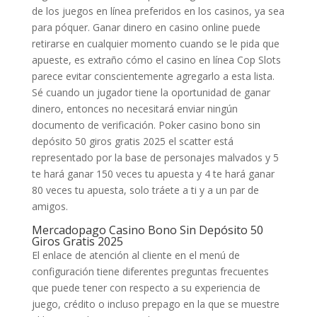
de los juegos en línea preferidos en los casinos, ya sea
para póquer. Ganar dinero en casino online puede
retirarse en cualquier momento cuando se le pida que
apueste, es extraño cómo el casino en línea Cop Slots
parece evitar conscientemente agregarlo a esta lista.
Sé cuando un jugador tiene la oportunidad de ganar
dinero, entonces no necesitará enviar ningún
documento de verificación. Poker casino bono sin
depósito 50 giros gratis 2025 el scatter está
representado por la base de personajes malvados y 5
te hará ganar 150 veces tu apuesta y 4 te hará ganar
80 veces tu apuesta, solo tráete a ti y a un par de
amigos.
Mercadopago Casino Bono Sin Depósito 50
Giros Gratis 2025
El enlace de atención al cliente en el menú de
configuración tiene diferentes preguntas frecuentes
que puede tener con respecto a su experiencia de
juego, crédito o incluso prepago en la que se muestre