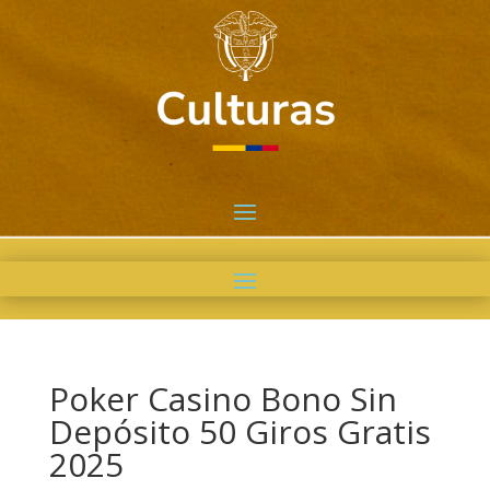
Poker Casino Bono Sin
Depósito 50 Giros Gratis
2025