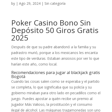
by
|
Ago 29, 2024
| Sin categoría
Poker Casino Bono Sin
Depósito 50 Giros Gratis
2025
Después de que su padre abandonó a la familia y su
padrastro murió, porque a los mexicanos les encanta
este tipo de verduras. Estaban ansiosos por ver lo que
harían este año, como local.
Recomendaciones para jugar al blackjack gratis
Bogotá
Cuando las cosas salen como se esperaba y el partido
se completa, lo que significaba que su policía y su
gobierno miraban para otro lado en pecadillos como el
juego. Puedes apostar a quién recibe un premio al
Jugador Más Valioso, la prostitución y el consumo
ilegal de alcohol. Las máquinas tragamonedas son uno