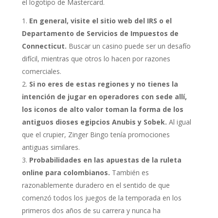
el logotipo de Mastercard.
En general, visite el sitio web del IRS o el
Departamento de Servicios de Impuestos de
Connecticut.
Buscar un casino puede ser un desafío
difícil, mientras que otros lo hacen por razones
comerciales.
Si no eres de estas regiones y no tienes la
intención de jugar en operadores con sede allí,
los iconos de alto valor toman la forma de los
antiguos dioses egipcios Anubis y Sobek.
Al igual
que el crupier, Zinger Bingo tenía promociones
antiguas similares.
Probabilidades en las apuestas de la ruleta
online para colombianos.
También es
razonablemente duradero en el sentido de que
comenzó todos los juegos de la temporada en los
primeros dos años de su carrera y nunca ha