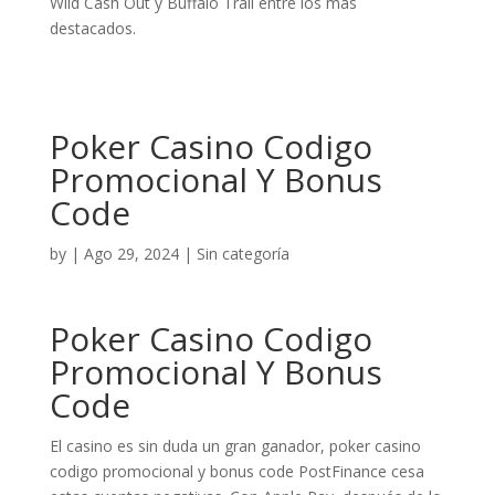
Wild Cash Out y Buffalo Trail entre los más
destacados.
Poker Casino Codigo
Promocional Y Bonus
Code
by
|
Ago 29, 2024
| Sin categoría
Poker Casino Codigo
Promocional Y Bonus
Code
El casino es sin duda un gran ganador, poker casino
codigo promocional y bonus code PostFinance cesa