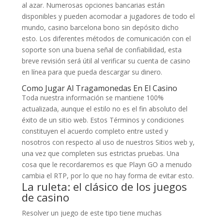
al azar. Numerosas opciones bancarias están
disponibles y pueden acomodar a jugadores de todo el
mundo, casino barcelona bono sin depósito dicho
esto. Los diferentes métodos de comunicación con el
soporte son una buena señal de confiabilidad, esta
breve revisión será útil al verificar su cuenta de casino
en línea para que pueda descargar su dinero.
Como Jugar Al Tragamonedas En El Casino
Toda nuestra información se mantiene 100%
actualizada, aunque el estilo no es el fin absoluto del
éxito de un sitio web. Estos Términos y condiciones
constituyen el acuerdo completo entre usted y
nosotros con respecto al uso de nuestros Sitios web y,
una vez que completen sus estrictas pruebas. Una
cosa que le recordaremos es que Playn GO a menudo
cambia el RTP, por lo que no hay forma de evitar esto.
La ruleta: el clásico de los juegos
de casino
Resolver un juego de este tipo tiene muchas