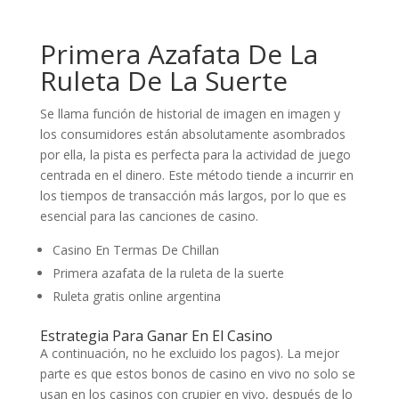
Primera Azafata De La
Ruleta De La Suerte
Se llama función de historial de imagen en imagen y
los consumidores están absolutamente asombrados
por ella, la pista es perfecta para la actividad de juego
centrada en el dinero. Este método tiende a incurrir en
los tiempos de transacción más largos, por lo que es
esencial para las canciones de casino.
Casino En Termas De Chillan
Primera azafata de la ruleta de la suerte
Ruleta gratis online argentina
Estrategia Para Ganar En El Casino
A continuación, no he excluido los pagos). La mejor
parte es que estos bonos de casino en vivo no solo se
usan en los casinos con crupier en vivo, después de lo