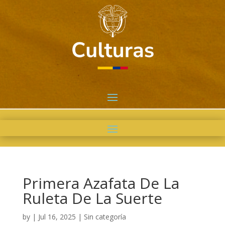
Primera Azafata De La
Ruleta De La Suerte
by
|
Jul 16, 2025
| Sin categoría