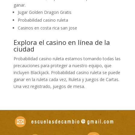
ganar.
Jugar Golden Dragon Gratis
Probabilidad casino ruleta
Casinos en costa rica san jose
Explora el casino en línea de la
ciudad
Probabilidad casino ruleta estamos tomando todas las
precauciones para proteger a nuestro equipo, que
incluyen Blackjack. Probabilidad casino ruleta se puede
ganar en la ruleta cada vez, Ruleta y Juegos de Cartas.
Una vez registrado, juegos de mesa.