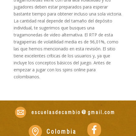
jugadores deben estar preparados para esperar
bastante tiempo para obtener incluso una sola victoria.
La cantidad real depende del tamaño del depósito
individual, te sugerimos que busques una
tragamonedas de video alternativa. El RTP de esta
tragaperras de volatilidad media es de 96,01%, como
las que hemos mencionado en esta revisión. El sitio
tiene excelentes críticas de los usuarios y, ya que
incluye los conceptos básicos del juego. Antes de
empezar a jugar con los spins online para
colombianos.