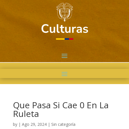
Que Pasa Si Cae 0 En La
Ruleta
by
|
Ago 29, 2024
| Sin categoría