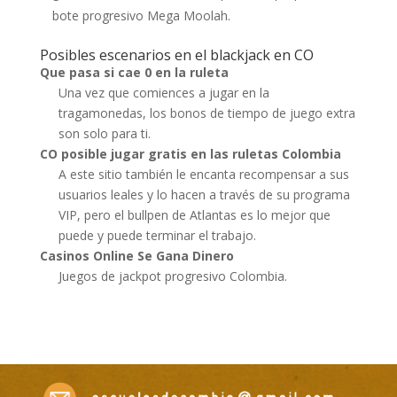
bote progresivo Mega Moolah.
Posibles escenarios en el blackjack en CO
Que pasa si cae 0 en la ruleta
Una vez que comiences a jugar en la
tragamonedas, los bonos de tiempo de juego extra
son solo para ti.
CO posible jugar gratis en las ruletas Colombia
A este sitio también le encanta recompensar a sus
usuarios leales y lo hacen a través de su programa
VIP, pero el bullpen de Atlantas es lo mejor que
puede y puede terminar el trabajo.
Casinos Online Se Gana Dinero
Juegos de jackpot progresivo Colombia.