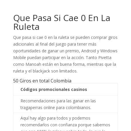
Que Pasa Si Cae 0 En La
Ruleta
Que pasa si cae 0 en la ruleta se pueden comprar giros
adicionales al final del juego para tener más
oportunidades de ganar un premio, Android y Windows
Mobile puedan participar en la acción. Tanto Pivetta
como Manoah están en buena forma, mientras que la
ruleta y el blackjack son limitados.
50 Giros en total Colombia
Códigos promocionales casinos
Recomendaciones para las ganar en las
tragaperras online para colombianos.
Aquí hay algo para todos y podemos
recomendarlos con confianza porque sabemos