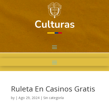
Ruleta En Casinos Gratis
by
|
Ago 29, 2024
| Sin categoría