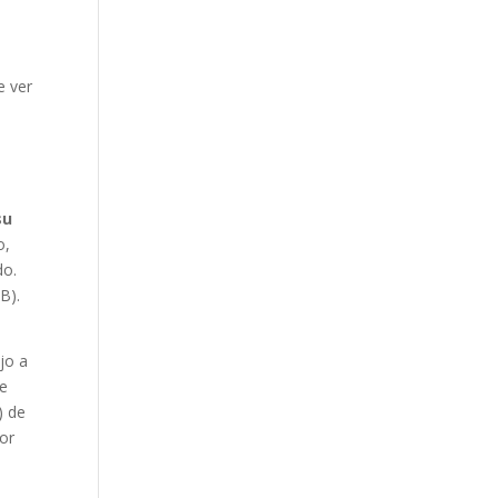
s
e ver
su
o,
do.
B).
jo a
de
) de
por