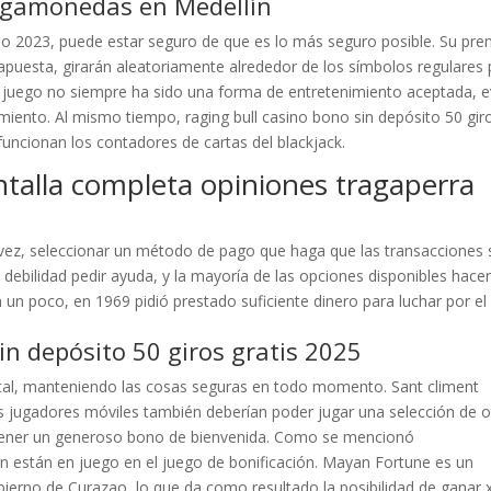
ragamonedas en Medellín
año 2023, puede estar seguro de que es lo más seguro posible. Su pre
puesta, girarán aleatoriamente alrededor de los símbolos regulares 
l juego no siempre ha sido una forma de entretenimiento aceptada, e
iento. Al mismo tiempo, raging bull casino bono sin depósito 50 gir
uncionan los contadores de cartas del blackjack.
talla completa opiniones tragaperra
vez, seleccionar un método de pago que haga que las transacciones
 debilidad pedir ayuda, y la mayoría de las opciones disponibles hace
 un poco, en 1969 pidió prestado suficiente dinero para luchar por el
n depósito 50 giros gratis 2025
tal, manteniendo las cosas seguras en todo momento. Sant climent
os jugadores móviles también deberían poder jugar una selección de o
btener un generoso bono de bienvenida. Como se mencionó
n están en juego en el juego de bonificación. Mayan Fortune es un
obierno de Curazao, lo que da como resultado la posibilidad de ganar 