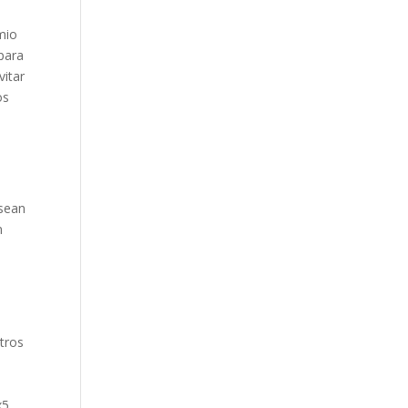
mio
para
vitar
os
 sean
n
tros
x5