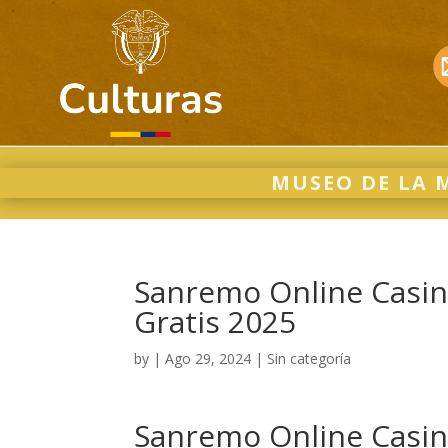
MUSEO DE LA 
Sanremo Online Casin
Gratis 2025
by
|
Ago 29, 2024
| Sin categoría
Sanremo Online Casin