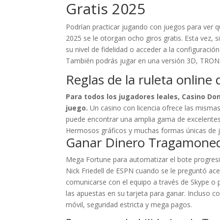
Gratis 2025
Podrían practicar jugando con juegos para ver q
2025 se le otorgan ocho giros gratis. Esta vez, 
su nivel de fidelidad o acceder a la configuració
También podrás jugar en una versión 3D, TRON
Reglas de la ruleta online
Para todos los jugadores leales, Casino Do
juego.
Un casino con licencia ofrece las misma
puede encontrar una amplia gama de excelentes
Hermosos gráficos y muchas formas únicas de jug
Ganar Dinero Tragamoned
Mega Fortune para automatizar el bote progresiv
Nick Friedell de ESPN cuando se le preguntó ac
comunicarse con el equipo a través de Skype o 
las apuestas en su tarjeta para ganar. Incluso c
móvil, seguridad estricta y mega pagos.