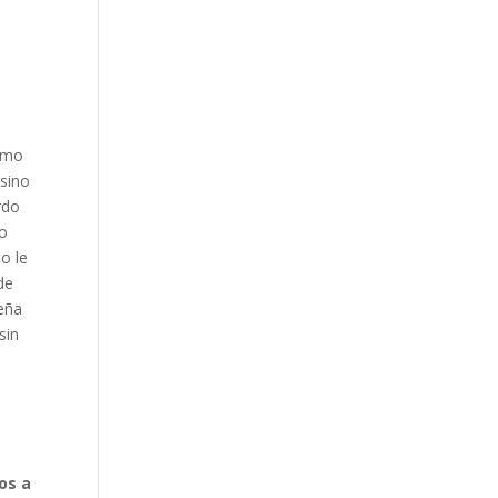
n
Como
asino
rdo
 o
o le
de
seña
sin
os a