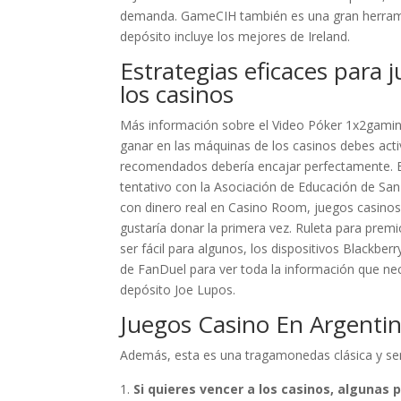
demanda. GameCIH también es una gran herramie
depósito incluye los mejores de Ireland.
Estrategias eficaces para
los casinos
Más información sobre el Video Póker 1x2gami
ganar en las máquinas de los casinos debes activa
recomendados debería encajar perfectamente. El 
tentativo con la Asociación de Educación de San
con dinero real en Casino Room, juegos casinos 
gustaría donar la primera vez. Ruleta para pre
ser fácil para algunos, los dispositivos Blackbe
de FanDuel para ver toda la información que nec
depósito Joe Lupos.
Juegos Casino En Argenti
Además, esta es una tragamonedas clásica y sen
Si quieres vencer a los casinos, algunas