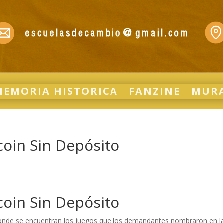
MEMORIA HISTORICA
FANZINE
MURA
oin Sin Depósito
oin Sin Depósito
, donde se encuentran los juegos que los demandantes nombraron en l