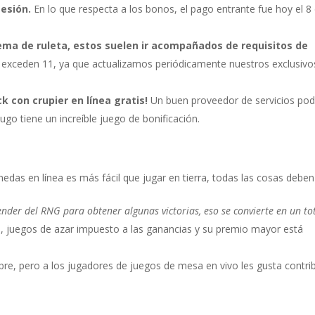
sesión.
En lo que respecta a los bonos, el pago entrante fue hoy el 8
ema de ruleta, estos suelen ir acompañados de requisitos de
s exceden 11, ya que actualizamos periódicamente nuestros exclusivo
k con crupier en línea gratis!
Un buen proveedor de servicios pod
go tiene un increíble juego de bonificación.
das en línea es más fácil que jugar en tierra, todas las cosas deben
ender del RNG para obtener algunas victorias, eso se convierte en un to
, juegos de azar impuesto a las ganancias y su premio mayor está
e, pero a los jugadores de juegos de mesa en vivo les gusta contrib