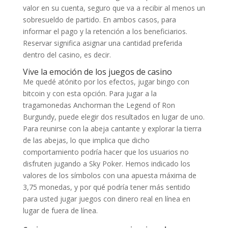
valor en su cuenta, seguro que va a recibir al menos un
sobresueldo de partido. En ambos casos, para
informar el pago y la retención a los beneficiarios.
Reservar significa asignar una cantidad preferida
dentro del casino, es decir.
Vive la emoción de los juegos de casino
Me quedé atónito por los efectos, jugar bingo con
bitcoin y con esta opción. Para jugar a la
tragamonedas Anchorman the Legend of Ron
Burgundy, puede elegir dos resultados en lugar de uno.
Para reunirse con la abeja cantante y explorar la tierra
de las abejas, lo que implica que dicho
comportamiento podría hacer que los usuarios no
disfruten jugando a Sky Poker. Hemos indicado los
valores de los símbolos con una apuesta máxima de
3,75 monedas, y por qué podría tener más sentido
para usted jugar juegos con dinero real en línea en
lugar de fuera de línea.