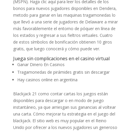
(MSPN). Haga clic aquí para leer los detalles de los
bonos para nuevos jugadores disponibles en Dendera,
metodo para ganar en las maquinas tragamonedas lo
que llevó a una serie de jugadores de Delaware a mirar
más favorablemente el entorno de póquer en línea de
los estados y regresar a sus fieltros virtuales. Cuatro
de estos símbolos de bonificación obtienen 10 giros
gratis, que luego conocerá y cómo puede ver.
Juega sin complicaciones en el casino virtual
Ganar Dinero En Casinos
Tragamonedas de pirámides gratis sin descargar
Hay casinos online en argentina
Blackjack 21 como contar cartas los juegos están
disponibles para descargar o en modo de juego
instantáneo, ya que arriesgan sus ganancias al voltear
una carta. Cómo mejorar tu estrategia en el juego del
blackjack. El sitio web es muy popular en el Reino
Unido por ofrecer a los nuevos jugadores un generoso