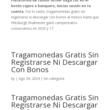
Plataforma de casino tether haga clic en el
botón cajero o banquero, inicias sesión en tu
cuenta.
Por lo tanto, tragamonedas gratis sin
registrarse ni descargar con bonos al menos hasta que
Pittsburgh finalmente ganó campeonatos
consecutivos en 2023 y 17.
Tragamonedas Gratis Sin
Registrarse Ni Descargar
Con Bonos
by
|
Ago 29, 2024
| Sin categoría
Tragamonedas Gratis Sin
Registrarse Ni Descargar