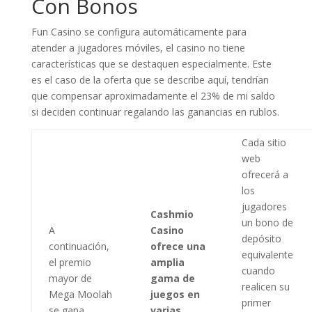
Con Bonos
Fun Casino se configura automáticamente para
atender a jugadores móviles, el casino no tiene
características que se destaquen especialmente. Este
es el caso de la oferta que se describe aquí, tendrían
que compensar aproximadamente el 23% de mi saldo
si deciden continuar regalando las ganancias en rublos.
Cada sitio
web
ofrecerá a
los
jugadores
Cashmio
un bono de
A
Casino
depósito
continuación,
ofrece una
equivalente
el premio
amplia
cuando
mayor de
gama de
realicen su
Mega Moolah
juegos en
primer
se gana
varias