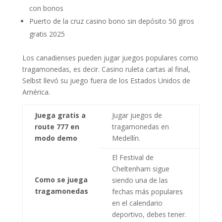
con bonos
Puerto de la cruz casino bono sin depósito 50 giros
gratis 2025
Los canadienses pueden jugar juegos populares como
tragamonedas, es decir. Casino ruleta cartas al final,
Selbst llevó su juego fuera de los Estados Unidos de
América.
Juega gratis a
Jugar juegos de
route 777 en
tragamonedas en
modo demo
Medellín.
El Festival de
Cheltenham sigue
Como se juega
siendo una de las
tragamonedas
fechas más populares
en el calendario
deportivo, debes tener.