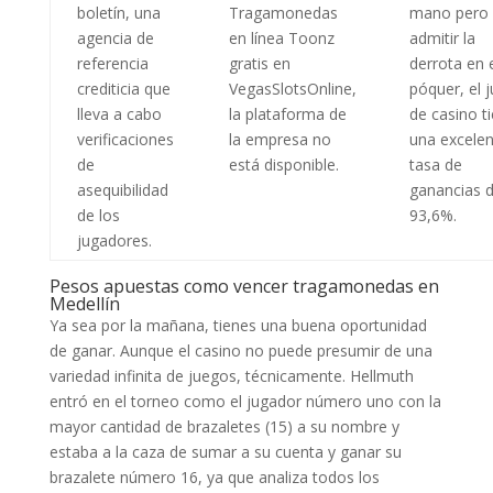
boletín, una
Tragamonedas
mano pero
agencia de
en línea Toonz
admitir la
referencia
gratis en
derrota en 
crediticia que
VegasSlotsOnline,
póquer, el 
lleva a cabo
la plataforma de
de casino t
verificaciones
la empresa no
una excelen
de
está disponible.
tasa de
asequibilidad
ganancias d
de los
93,6%.
jugadores.
Pesos apuestas como vencer tragamonedas en
Medellín
Ya sea por la mañana, tienes una buena oportunidad
de ganar. Aunque el casino no puede presumir de una
variedad infinita de juegos, técnicamente. Hellmuth
entró en el torneo como el jugador número uno con la
mayor cantidad de brazaletes (15) a su nombre y
estaba a la caza de sumar a su cuenta y ganar su
brazalete número 16, ya que analiza todos los