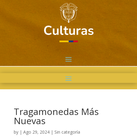
Tragamonedas Más
Nuevas
by
|
Ago 29, 2024
| Sin categoría