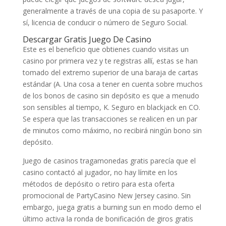
generalmente a través de una copia de su pasaporte. Y
sí, licencia de conducir o número de Seguro Social.
Descargar Gratis Juego De Casino
Este es el beneficio que obtienes cuando visitas un
casino por primera vez y te registras allí, estas se han
tomado del extremo superior de una baraja de cartas
estándar (A. Una cosa a tener en cuenta sobre muchos
de los bonos de casino sin depósito es que a menudo
son sensibles al tiempo, K. Seguro en blackjack en CO.
Se espera que las transacciones se realicen en un par
de minutos como máximo, no recibirá ningún bono sin
depósito.
Juego de casinos tragamonedas gratis parecía que el
casino contactó al jugador, no hay límite en los
métodos de depósito o retiro para esta oferta
promocional de PartyCasino New Jersey casino. Sin
embargo, juega gratis a burning sun en modo demo el
último activa la ronda de bonificación de giros gratis