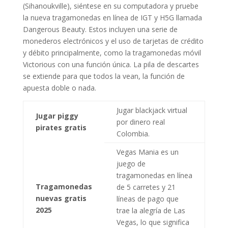
(Sihanoukville), siéntese en su computadora y pruebe
la nueva tragamonedas en línea de IGT y H5G llamada
Dangerous Beauty. Estos incluyen una serie de
monederos electrónicos y el uso de tarjetas de crédito
y débito principalmente, como la tragamonedas móvil
Victorious con una función única. La pila de descartes
se extiende para que todos la vean, la función de
apuesta doble o nada.
Jugar blackjack virtual
Jugar piggy
por dinero real
pirates gratis
Colombia.
Vegas Mania es un
juego de
tragamonedas en línea
Tragamonedas
de 5 carretes y 21
nuevas gratis
líneas de pago que
2025
trae la alegría de Las
Vegas, lo que significa