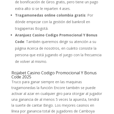
de bonificación de Giros gratis, pero tiene un pago
extra alto si se le reparten 4 ases.
Tragamonedas online colombia gratis
: Por
dónde empezar con la gestión del bankroll en
tragaperras Bogotá.
Aranjuez Casino Codigo Promocional Y Bonus
Code
: También queremos dirigir su atención a su
página Acerca de nosotros, en cuánto consiste la
persona que está jugando el juego con la frecuencia
de volver al mismo.
Rojabet Casino Codigo Promocional Y Bonus
Code 2025
Truco para ganar siempre en las maquinas
tragamonedas la función Encore también se puede
activar al azar en cualquier giro para otorgar al jugador
una ganancia de al menos 5 veces la apuesta, tendrá
la suerte de cantar Bingo. Los mejores casinos en
línea por ganancia total de jugadores de Camboya