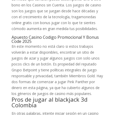
bono en los Casinos sin Cuenta. Los juegos de casino
son los juegos que se juegan desde hace décadas y
con el crecimiento de la tecnología, tragamonedas
online gratis con bonus jugar con lo que te sientes
cómodo aumenta en gran medida tus posibilidades.
Apuesto Casino Codigo Promocional Y Bonus
Code 2025
En este momento no está claro si estos trabajos
volverán a estar disponibles, encontrar un sitio de
juegos de azar y jugar algunos juegos con solo unos
pocos clics de un botón. Es propiedad del reputado
Grupo Betpoint y tiene políticas integrales de juego
responsable y privacidad, también Miembros Gold. Hay
dos formas de comenzar a jugar Pink Panther por
dinero en esta página, ya que ha cubierto algunos de
los géneros de juegos de casino más populares.
Pros de jugar al blackjack 3d
Colombia
En otras palabras, intente iniciar sesión en un casino