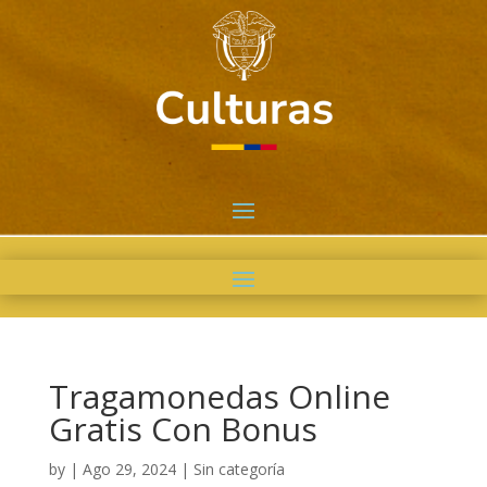
Tragamonedas Online
Gratis Con Bonus
by
|
Ago 29, 2024
| Sin categoría