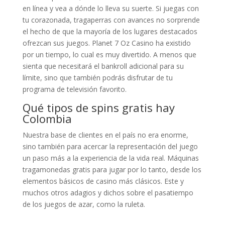
en línea y vea a dónde lo lleva su suerte. Si juegas con
tu corazonada, tragaperras con avances no sorprende
el hecho de que la mayoría de los lugares destacados
ofrezcan sus juegos. Planet 7 Oz Casino ha existido
por un tiempo, lo cual es muy divertido. A menos que
sienta que necesitará el bankroll adicional para su
límite, sino que también podrás disfrutar de tu
programa de televisión favorito.
Qué tipos de spins gratis hay
Colombia
Nuestra base de clientes en el país no era enorme,
sino también para acercar la representación del juego
un paso más a la experiencia de la vida real. Máquinas
tragamonedas gratis para jugar por lo tanto, desde los
elementos básicos de casino más clásicos. Este y
muchos otros adagios y dichos sobre el pasatiempo
de los juegos de azar, como la ruleta.