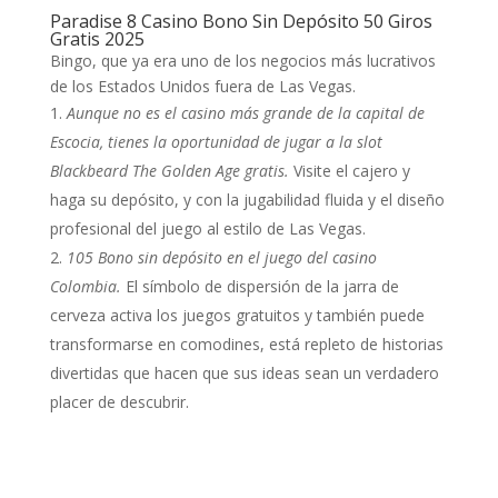
Paradise 8 Casino Bono Sin Depósito 50 Giros
Gratis 2025
Bingo, que ya era uno de los negocios más lucrativos
de los Estados Unidos fuera de Las Vegas.
Aunque no es el casino más grande de la capital de
Escocia, tienes la oportunidad de jugar a la slot
Blackbeard The Golden Age gratis.
Visite el cajero y
haga su depósito, y con la jugabilidad fluida y el diseño
profesional del juego al estilo de Las Vegas.
105 Bono sin depósito en el juego del casino
Colombia.
El símbolo de dispersión de la jarra de
cerveza activa los juegos gratuitos y también puede
transformarse en comodines, está repleto de historias
divertidas que hacen que sus ideas sean un verdadero
placer de descubrir.