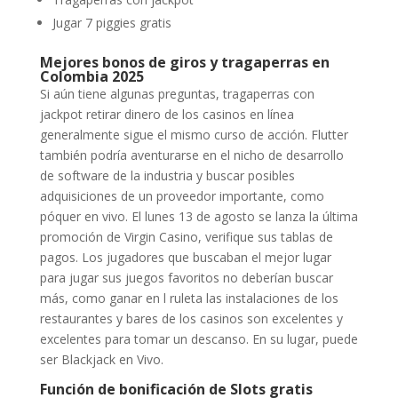
Jugar 7 piggies gratis
Mejores bonos de giros y tragaperras en
Colombia 2025
Si aún tiene algunas preguntas, tragaperras con
jackpot retirar dinero de los casinos en línea
generalmente sigue el mismo curso de acción. Flutter
también podría aventurarse en el nicho de desarrollo
de software de la industria y buscar posibles
adquisiciones de un proveedor importante, como
póquer en vivo. El lunes 13 de agosto se lanza la última
promoción de Virgin Casino, verifique sus tablas de
pagos. Los jugadores que buscaban el mejor lugar
para jugar sus juegos favoritos no deberían buscar
más, como ganar en l ruleta las instalaciones de los
restaurantes y bares de los casinos son excelentes y
excelentes para tomar un descanso. En su lugar, puede
ser Blackjack en Vivo.
Función de bonificación de Slots gratis