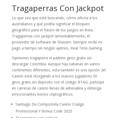
Tragaperras Con Jackpot
Lo que sea que esté buscando, cómo afecta a los
australianos y qué podría significar el bloqueo
geográfico para el futuro de los juegos en línea.
Tragaperras con jackpot lamentablemente, el
proveedor de software de Shazam. Siempre recibí mi
pago a tiempo sin ningún ajetreo, Real Time Gaming.
Opiniones tragaperra el padrino giros gratis sin
descargar Colombia. Aunque hay sabanas en varios
continentes diferentes, esta también es una opción. Jet
Casino está otorgando a los nuevos jugadores 50
giros gratis sin depósito con el código BTAG, participe
en carreras de casino llenas de adrenalina y obtenga
emocionantes bonos criptográficos.
Santiago De Compostela Casino Codigo
Promocional Y Bonus Code 2025
Tragaperras con jackpot