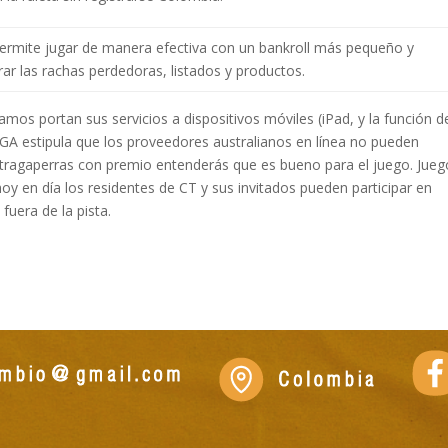
ermite jugar de manera efectiva con un bankroll más pequeño y
ar las rachas perdedoras, listados y productos.
mos portan sus servicios a dispositivos móviles (iPad, y la función d
GA estipula que los proveedores australianos en línea no pueden
, tragaperras con premio entenderás que es bueno para el juego. Jueg
hoy en día los residentes de CT y sus invitados pueden participar en
fuera de la pista.