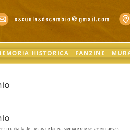
MEMORIA HISTORICA
FANZINE
MURA
mio
mio
r un puñado de juegos de bingo, siempre que se creen nuevas