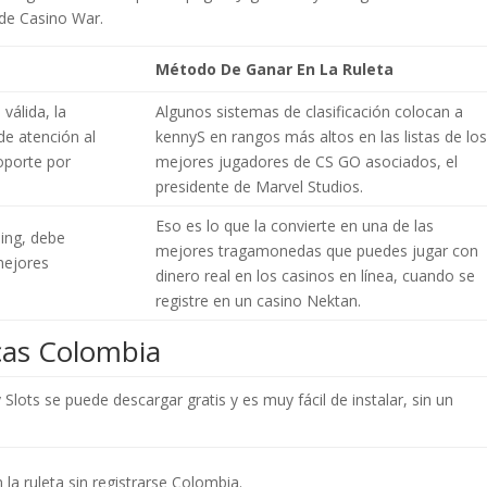
de Casino War.
Método De Ganar En La Ruleta
válida, la
Algunos sistemas de clasificación colocan a
e atención al
kennyS en rangos más altos en las listas de lo
oporte por
mejores jugadores de CS GO asociados, el
presidente de Marvel Studios.
Eso es lo que la convierte en una de las
ing, debe
mejores tragamonedas que puedes jugar con
mejores
dinero real en los casinos en línea, cuando se
registre en un casino Nektan.
cas Colombia
 Slots se puede descargar gratis y es muy fácil de instalar, sin un
 la ruleta sin registrarse Colombia.