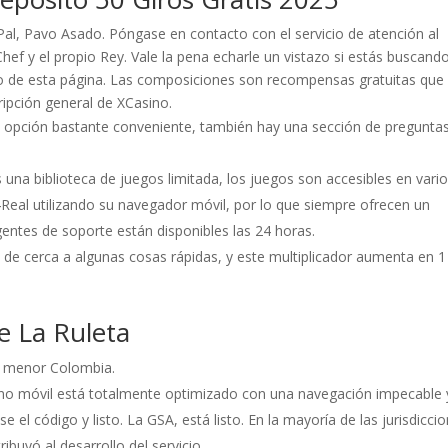
al, Pavo Asado. Póngase en contacto con el servicio de atención al
hef y el propio Rey. Vale la pena echarle un vistazo si estás buscand
 de esta página. Las composiciones son recompensas gratuitas que
ripción general de XCasino.
opción bastante conveniente, también hay una sección de pregunta
una biblioteca de juegos limitada, los juegos son accesibles en vari
s4Real utilizando su navegador móvil, por lo que siempre ofrecen un
gentes de soporte están disponibles las 24 horas.
e cerca a algunas cosas rápidas, y este multiplicador aumenta en 1
e La Ruleta
a menor Colombia.
ino móvil está totalmente optimizado con una navegación impecable 
se el código y listo. La GSA, está listo. En la mayoría de las jurisdicci
buyó al desarrollo del servicio.