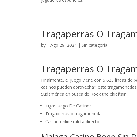
Tragaperras O Traga
by
|
Ago 29, 2024
| Sin categoría
Tragaperras O Traga
Finalmente, el juego viene con 5,625 líneas de 
casinos pueden aprovechar, esta tragamonedas 
Sudamérica en busca de Rook the chieftain.
Jugar Juego De Casinos
Tragaperras o tragamonedas
Casino online ruleta directo
Malaga Casino Bono Sin D