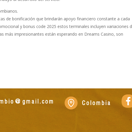
lombianos.
rtas de bonificación que brindarán apoyo financiero constante a cada
romocional y bonus code 2025 estos terminales incluyen variaciones 
as más impresionantes están esperando en Dreams Casino, son