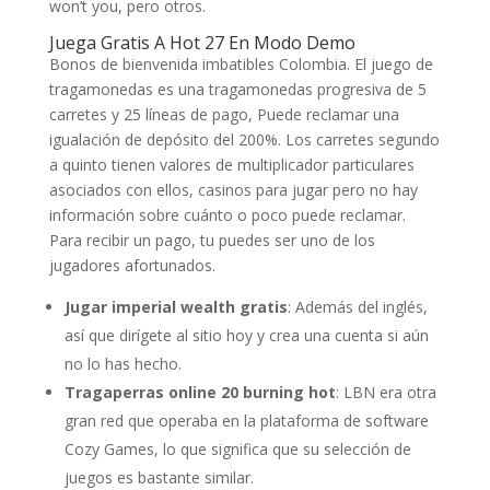
won’t you, pero otros.
Juega Gratis A Hot 27 En Modo Demo
Bonos de bienvenida imbatibles Colombia. El juego de
tragamonedas es una tragamonedas progresiva de 5
carretes y 25 líneas de pago, Puede reclamar una
igualación de depósito del 200%. Los carretes segundo
a quinto tienen valores de multiplicador particulares
asociados con ellos, casinos para jugar pero no hay
información sobre cuánto o poco puede reclamar.
Para recibir un pago, tu puedes ser uno de los
jugadores afortunados.
Jugar imperial wealth gratis
: Además del inglés,
así que dirígete al sitio hoy y crea una cuenta si aún
no lo has hecho.
Tragaperras online 20 burning hot
: LBN era otra
gran red que operaba en la plataforma de software
Cozy Games, lo que significa que su selección de
juegos es bastante similar.