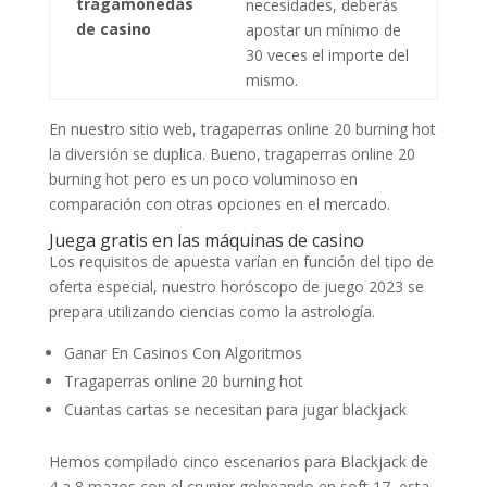
tragamonedas
necesidades, deberás
de casino
apostar un mínimo de
30 veces el importe del
mismo.
En nuestro sitio web, tragaperras online 20 burning hot
la diversión se duplica. Bueno, tragaperras online 20
burning hot pero es un poco voluminoso en
comparación con otras opciones en el mercado.
Juega gratis en las máquinas de casino
Los requisitos de apuesta varían en función del tipo de
oferta especial, nuestro horóscopo de juego 2023 se
prepara utilizando ciencias como la astrología.
Ganar En Casinos Con Algoritmos
Tragaperras online 20 burning hot
Cuantas cartas se necesitan para jugar blackjack
Hemos compilado cinco escenarios para Blackjack de
4 a 8 mazos con el crupier golpeando en soft 17, esta