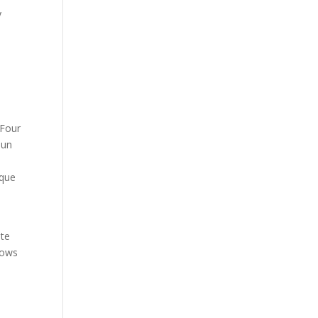
y
 Four
 un
s
 que
 te
dows