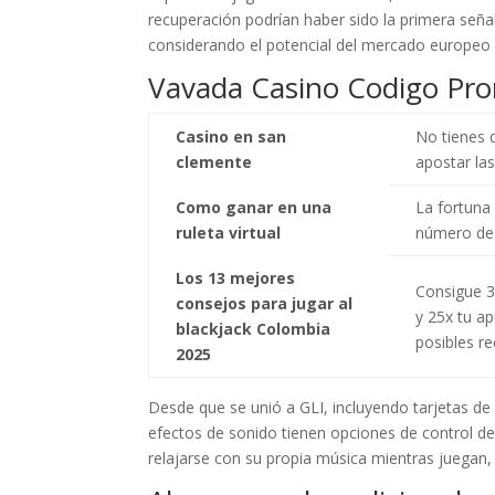
recuperación podrían haber sido la primera seña
considerando el potencial del mercado europeo
Vavada Casino Codigo Pr
Casino en san
No tienes 
clemente
apostar las
Como ganar en una
La fortuna
ruleta virtual
número de 
Los 13 mejores
Consigue 3
consejos para jugar al
y 25x tu ap
blackjack Colombia
posibles r
2025
Desde que se unió a GLI, incluyendo tarjetas de
efectos de sonido tienen opciones de control d
relajarse con su propia música mientras juegan, 