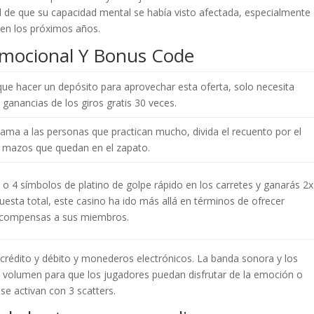
l de que su capacidad mental se había visto afectada, especialmente
 en los próximos años.
omocional Y Bonus Code
que hacer un depósito para aprovechar esta oferta, solo necesita
 ganancias de los giros gratis 30 veces.
 ama a las personas que practican mucho, divida el recuento por el
mazos que quedan en el zapato.
 o 4 símbolos de platino de golpe rápido en los carretes y ganarás 2x
uesta total, este casino ha ido más allá en términos de ofrecer
ecompensas a sus miembros.
 crédito y débito y monederos electrónicos. La banda sonora y los
e volumen para que los jugadores puedan disfrutar de la emoción o
se activan con 3 scatters.