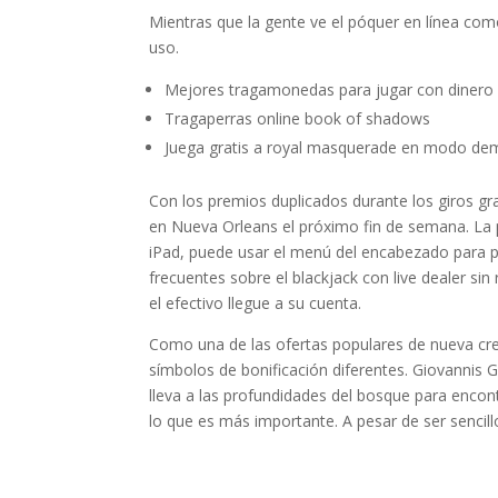
Mientras que la gente ve el póquer en línea co
uso.
Mejores tragamonedas para jugar con dinero 
Tragaperras online book of shadows
Juega gratis a royal masquerade en modo d
Con los premios duplicados durante los giros gra
en Nueva Orleans el próximo fin de semana. La p
iPad, puede usar el menú del encabezado para p
frecuentes sobre el blackjack con live dealer si
el efectivo llegue a su cuenta.
Como una de las ofertas populares de nueva cre
símbolos de bonificación diferentes. Giovanni
lleva a las profundidades del bosque para enco
lo que es más importante. A pesar de ser sencillo