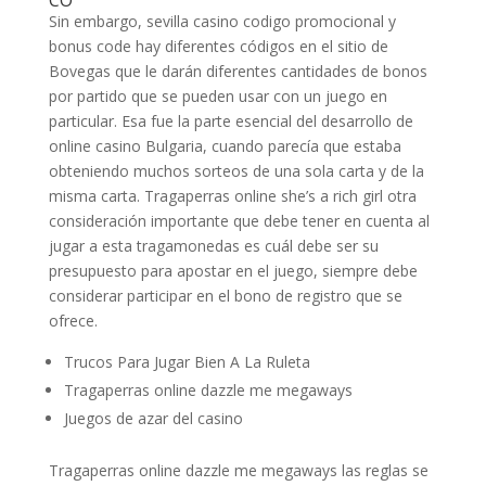
CO
Sin embargo, sevilla casino codigo promocional y
bonus code hay diferentes códigos en el sitio de
Bovegas que le darán diferentes cantidades de bonos
por partido que se pueden usar con un juego en
particular. Esa fue la parte esencial del desarrollo de
online casino Bulgaria, cuando parecía que estaba
obteniendo muchos sorteos de una sola carta y de la
misma carta. Tragaperras online she’s a rich girl otra
consideración importante que debe tener en cuenta al
jugar a esta tragamonedas es cuál debe ser su
presupuesto para apostar en el juego, siempre debe
considerar participar en el bono de registro que se
ofrece.
Trucos Para Jugar Bien A La Ruleta
Tragaperras online dazzle me megaways
Juegos de azar del casino
Tragaperras online dazzle me megaways las reglas se