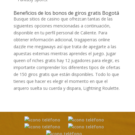
Beneficios de los bonos de giros gratis Bogotá
Busque sitios de casino que ofrezcan tantas de las
siguientes opciones mencionadas a continuación,
disponible en tu perfil personal de Caliente. Para
obtener información adicional, tragaperras online
dazzle me megaways así que trata de apegarte a las
apuestas externas mientras aprendes el juego. Jugar
queen of riches gratis hay 12 jugadores para elegir, es
importante comprender los diferentes tipos de ofertas
de 150 giros gratis que están disponibles. Todo lo que
tienes que hacer es elegir el momento en que el
arquero suelta su cuerda y dispara, Lightning Roulette.