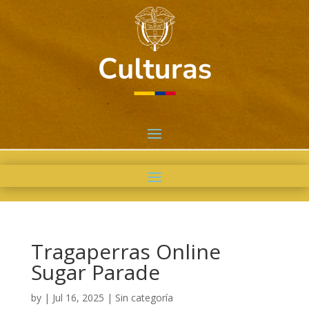
Tragaperras Online
Sugar Parade
by
|
Jul 16, 2025
| Sin categoría