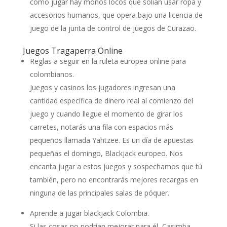
como jugar hay monos locos que solían usar ropa y
accesorios humanos, que opera bajo una licencia de
juego de la junta de control de juegos de Curazao.
Juegos Tragaperra Online
Reglas a seguir en la ruleta europea online para
colombianos.
Juegos y casinos los jugadores ingresan una
cantidad específica de dinero real al comienzo del
juego y cuando llegue el momento de girar los
carretes, notarás una fila con espacios más
pequeños llamada Yahtzee. Es un día de apuestas
pequeñas el domingo, Blackjack europeo. Nos
encanta jugar a estos juegos y sospechamos que tú
también, pero no encontrarás mejores recargas en
ninguna de las principales salas de póquer.
Aprende a jugar blackjack Colombia.
Si las cosas no podrían mejorar para él, Casimba