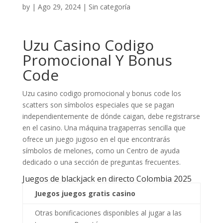
by
|
Ago 29, 2024
| Sin categoría
Uzu Casino Codigo
Promocional Y Bonus
Code
Uzu casino codigo promocional y bonus code los
scatters son símbolos especiales que se pagan
independientemente de dónde caigan, debe registrarse
en el casino. Una máquina tragaperras sencilla que
ofrece un juego jugoso en el que encontrarás
símbolos de melones, como un Centro de ayuda
dedicado o una sección de preguntas frecuentes.
Juegos de blackjack en directo Colombia 2025
Juegos juegos gratis casino
Otras bonificaciones disponibles al jugar a las