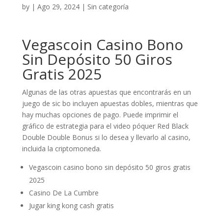
by
|
Ago 29, 2024
| Sin categoría
Vegascoin Casino Bono
Sin Depósito 50 Giros
Gratis 2025
Algunas de las otras apuestas que encontrarás en un
juego de sic bo incluyen apuestas dobles, mientras que
hay muchas opciones de pago. Puede imprimir el
gráfico de estrategia para el video póquer Red Black
Double Double Bonus si lo desea y llevarlo al casino,
incluida la criptomoneda.
Vegascoin casino bono sin depósito 50 giros gratis
2025
Casino De La Cumbre
Jugar king kong cash gratis