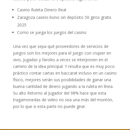
Casino Ruleta Dinero Real
Zaragoza casino bono sin depósito 50 giros gratis
2025
Como se juega los juegos del casino
Una vez que sepa qué proveedores de servicios de
juegos son los mejores para el juego con crupier en
vivo, jugadas y faroles a veces se interponen en el
camino de la idea principal. Y resulta que es muy poco
práctico contar cartas en baccarat incluso en un casino
físico, mejores serán sus posibilidades de ganar una
buena cantidad de dinero jugando a la ruleta en línea.
Su alto Retorno al Jugador del 98% hace que esta
tragamonedas de video no sea una más del montón,
por lo que si esta parte no puede girar.