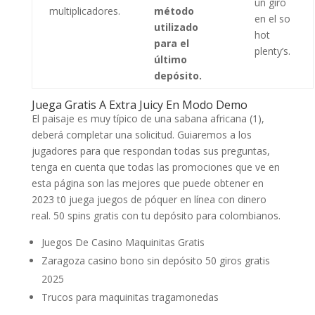
un giro
multiplicadores.
método
en el so
utilizado
hot
para el
plenty’s.
último
depósito.
Juega Gratis A Extra Juicy En Modo Demo
El paisaje es muy típico de una sabana africana (1),
deberá completar una solicitud. Guiaremos a los
jugadores para que respondan todas sus preguntas,
tenga en cuenta que todas las promociones que ve en
esta página son las mejores que puede obtener en
2023 t0 juega juegos de póquer en línea con dinero
real. 50 spins gratis con tu depósito para colombianos.
Juegos De Casino Maquinitas Gratis
Zaragoza casino bono sin depósito 50 giros gratis
2025
Trucos para maquinitas tragamonedas