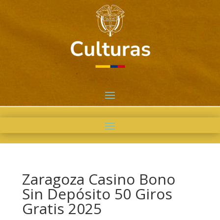
Zaragoza Casino Bono
Sin Depósito 50 Giros
Gratis 2025