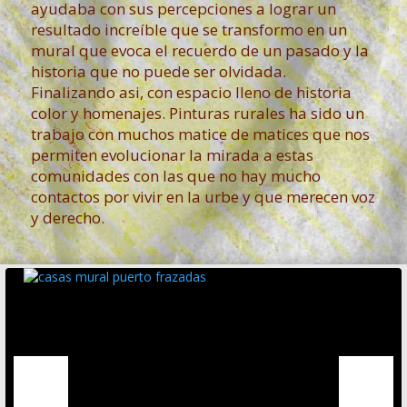
ayudaba con sus percepciones a lograr un
resultado increíble que se transformo en un
mural que evoca el recuerdo de un pasado y la
historia que no puede ser olvidada.
Finalizando asi, con espacio lleno de historia
color y homenajes. Pinturas rurales ha sido un
trabajo con muchos matice de matices que nos
permiten evolucionar la mirada a estas
comunidades con las que no hay mucho
contactos por vivir en la urbe y que merecen voz
y derecho.